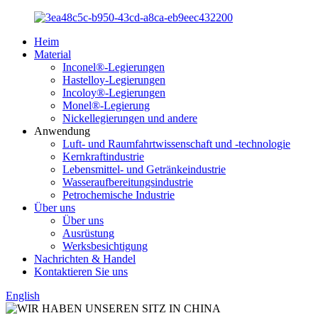
Heim
Material
Inconel®-Legierungen
Hastelloy-Legierungen
Incoloy®-Legierungen
Monel®-Legierung
Nickellegierungen und andere
Anwendung
Luft- und Raumfahrtwissenschaft und -technologie
Kernkraftindustrie
Lebensmittel- und Getränkeindustrie
Wasseraufbereitungsindustrie
Petrochemische Industrie
Über uns
Über uns
Ausrüstung
Werksbesichtigung
Nachrichten & Handel
Kontaktieren Sie uns
English